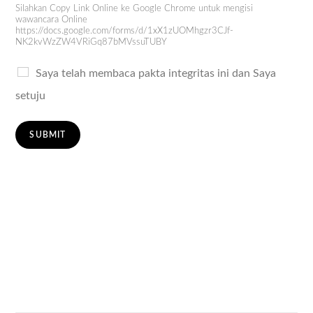
Silahkan Copy Link Online ke Google Chrome untuk mengisi
wawancara Online
https://docs.google.com/forms/d/1xX1zUOMhgzr3CJf-
NK2kvWzZW4VRiGq87bMVssuTUBY
Saya telah membaca pakta integritas ini dan Saya
setuju
SUBMIT