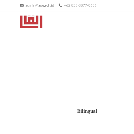
admin@aqe.sch.id
+62 858-8877-0656
Bilingual