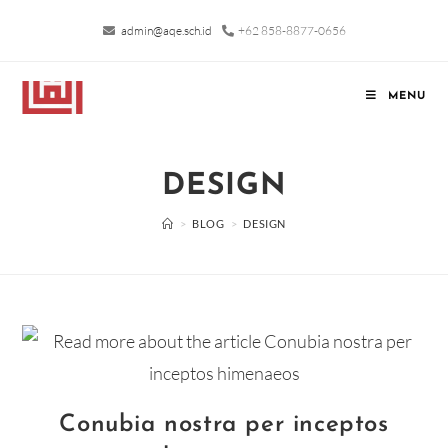
admin@aqe.sch.id
+62 858-8877-0656
MENU
DESIGN
>
BLOG
>
DESIGN
Conubia nostra per inceptos