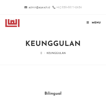
admin@aqe.sch.id
+62 858-8877-0656
MENU
KEUNGGULAN
>
KEUNGGULAN
Bilingual