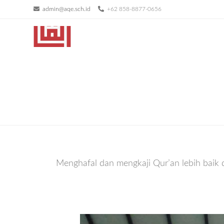
admin@aqe.sch.id
+62 858-8877-0656
Menghafal dan mengkaji Qur’an lebih baik 